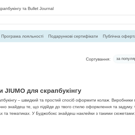
рапбукінгу та Bullet Journal
Програма лояльності
Подарункові сертифікати
Публічна оферт
ння
Блог
Контакти
Про магазин
за популя
Сортування:
и JIUMO для скрапбукінгу
пбукінгу – швидкий та простий спосіб оформити колаж. Виробники 
очно знайдеш те, що підійде до твого стилю оформлення та задуму.
рах та тематиках. У Буджобокс знайдеш наклейки з такими сюжетами