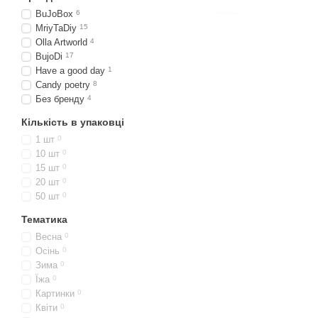
пляж;
BuJoBox
6
MriyTaDiy
15
архітектура;
Olla Artworld
4
природа.
BujoDi
17
Have a good day
1
Наклейки з одного набору
Candy poetry
8
Без бренду
4
Кількість в упаковці
Купити стікери
1 шт
0
Способи використання на
10 шт
0
поєднувати з папером, ск
15 шт
0
магазині.
20 шт
0
50 шт
0
Завдяки великому вибору 
одному замовленні. Так т
Тематика
Весна
0
Осінь
0
Скільки кошту
Зима
0
Їжа
0
Ціна на наклейки JIUMO за
Картинки
0
Квіти
0
Одні із найпопулярніших 