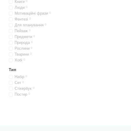
Книги
0
блокнотів різного формат
Люди
0
На стікери джумо у набора
Мотиваційні фрази
0
Все необхідне для створе
Фентезі
0
Для планування
0
Пейзаж
0
Предмети
0
Природа
0
Рослини
0
Тварини
0
Хобі
0
Тип
Набір
0
Сет
0
Стікербук
0
Постер
0