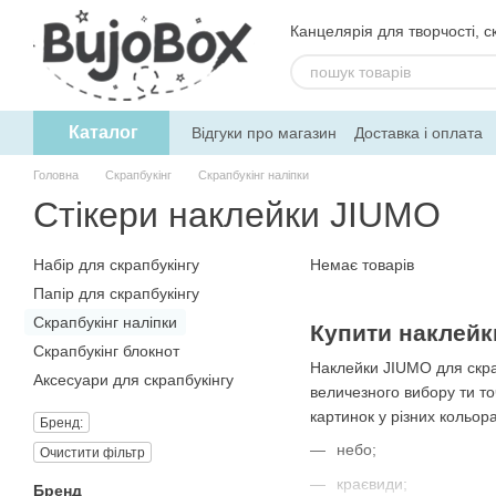
Перейти до основного контенту
Канцелярія для творчості, ск
Каталог
Відгуки про магазин
Доставка і оплата
Угода користувача
Обмін та поверне
Головна
Скрапбукінг
Скрапбукінг наліпки
Стікери наклейки JIUMO
Набір для скрапбукінгу
Немає товарів
Папір для скрапбукінгу
Скрапбукінг наліпки
Купити наклейк
Скрапбукінг блокнот
Наклейки JIUMO для скра
Аксесуари для скрапбукінгу
величезного вибору ти т
картинок у різних кольо
Бренд:
небо;
Очистити фільтр
краєвиди;
Бренд