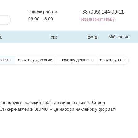
Графік роботи:
+38 (095) 144-09-11
09:00–18:00
Передзвонити вам?
Вхід
Мій кошик
а
Укр
рністю
спочатку дорожче
спочатку дешевше
спочатку нові
пропонують великий вибір дизайнів налыпок. Серед
 Стикер-наклейки JIUMO – це набори наклейок у форматі
: