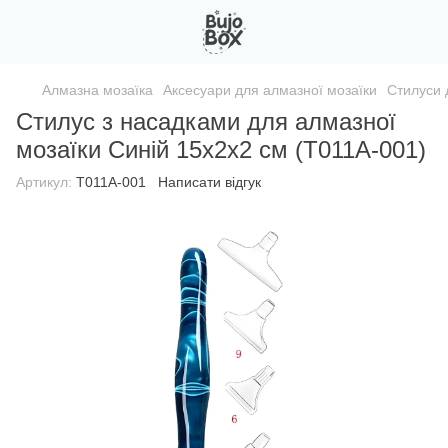
Алмазна мозаїка
Аксесуари для алмазної мозаїки
Стилуси 
Стилус з насадками для алмазної
мозаїки Синій 15х2х2 см (T011A-001)
Артикул:
T011A-001
Написати відгук