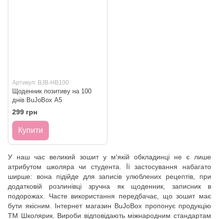
Артикул: BJB-HB100
Щоденник позитиву на 100
днів BuJoBox А5
299 грн
Купити
У наш час великий зошит у м'якій обкладинці не є лише
атрибутом школяра чи студента. Її застосування набагато
ширше: вона підійде для записів улюблених рецептів, при
додатковій розлинівці зручна як щоденник, записник в
подорожах. Часте використання передбачає, що зошит має
бути якісним. Інтернет магазин BuJoBox пропонує продукцію
ТМ Школярик. Вироби відповідають міжнародним стандартам