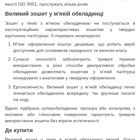
якості ISO 9001, прослужать кілька років.
Великий зошит у м'якій обкладинці
Зошит у лінію з м'якою обкладинкою не поступається в
експлуатаційних характеристиках зошитам у твердих
картонних палітурках. Її переваги незаперечні:
М'яке оформлення коштує дешевше, що робить виріб
доступним для споживачів середнього та економ-класу.
Сучасні технології забезпечують тривалі терміни
використання, а різні способи декоративної обробки
обкладинки дозволяють зошитам у м'якій палітурці
конкурувати з аналогами у твердому оформленні.
Ергономічність. Великий зошит у м'якій обкладинці легко
згинається обкладинкою всередину: так зручніше писати
на ходу.
Вдало підібрана суперобкладинка: прозора або кольорова, з
матовою або глянсовою поверхнею гарантують тривале
використання зошита без втрати естетичності.
Де купити
Великий зошит у лінію в м'якій обкладинці легкий, більш