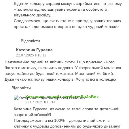
Відтінки кольору справді можуть сприйматись по-різному
– залежно від налаштувань екрана та особистого
візуального досвіду.
Сподіваємося, що скотч стане в пригоді у ваших творчих
проєктах і допоможе створити не один чудовий колаж✨
Відповісти
Катерина Гурєєва
22.07.2025 в 16:12
Надзвичайно гарний та якісний скотч. І що приємно - його
багато в моточку, вистачить надовго. Універсальний малюнок-
пасує майже до будь- якої тематики. Маю такий же білий.
Дуже чекаю на появу інших кольорів. Хочу їх всі в колекцію
Відповісти
Катерина, служба турботи BuJoBox
22.07.2025 в 16:14
Катерина Гурєєва, дякуємо за теплі слова та детальний
зворотний зв'язок🥰
Погоджуємося на всі 100% – декоративний скотч в
клітинку є чудовим доповненням до будь-якого дизайну!