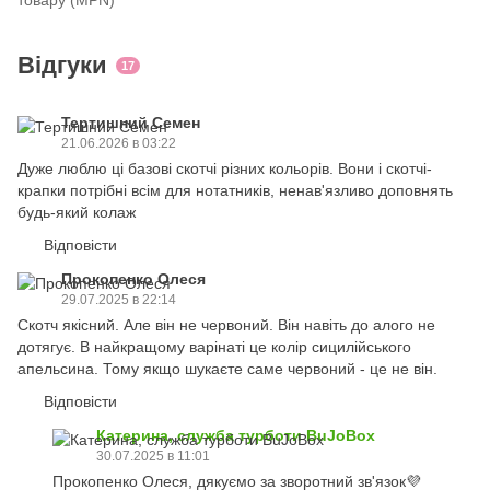
товару (MPN)
Відгуки
17
Тертишний Семен
21.06.2026 в 03:22
Дуже люблю ці базові скотчі різних кольорів. Вони і скотчі-
крапки потрібні всім для нотатників, ненав'язливо доповнять
будь-який колаж
Відповісти
Прокопенко Олеся
29.07.2025 в 22:14
Скотч якісний. Але він не червоний. Він навіть до алого не
дотягує. В найкращому варінаті це колір сицилійського
апельсина. Тому якщо шукаєте саме червоний - це не він.
Відповісти
Катерина, служба турботи BuJoBox
30.07.2025 в 11:01
Прокопенко Олеся, дякуємо за зворотний зв'язок💜