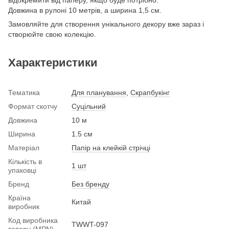
відокремити від паперу, якщо буде потрібно.
Довжина в рулоні 10 метрів, а ширина 1,5 см.
Замовляйте для створення унікального декору вже зараз і
створюйте свою колекцію.
Характеристики
Тематика
Для планування
,
Скрапбукінг
Формат скотчу
Суцільний
Довжина
10 м
Ширина
1.5 см
Матеріал
Папір на клейкій стрічці
Кількість в
1 шт
упаковці
Бренд
Без бренду
Країна
Китай
виробник
Код виробника
TWWT-097