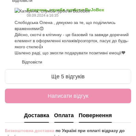
Відповісти
Катерина, служба турботи BuJoBox
08.09.2024 в 16:35
Слободська Олена , дякуємо за те, що поділились
враженнями😍
Дійсно, скотчі в клітинку - це базовий та завжди доречний
елемент в оформленні колажів/розгорток, пасує до будь-
якого стилю👍
Шалено раді, що змогли подарувати позитивні емоції🧡
Відповісти
Ще 5 відгуків
Написати відгук
Доставка
Оплата
Повернення
Безкоштовна доставка
по Україні при оплаті відразу до