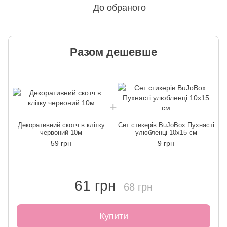
До обраного
Разом дешевше
Д
Декоративний скотч в клітку
Сет стикерів BuJoBox Пухнасті
червоний 10м
улюбленці 10х15 см
59 грн
9 грн
61 грн
68 грн
Купити