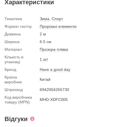
Характеристики
Тематика
Зима
,
Спорт
Формат скотчу
Прорізані елементи
Довжина
2 м
Ширина
6.5 см
Матеріал
Прозора плівка
Кількість в
1 шт
упаковці
Бренд
Have a good day
Країна
Китай
виробник
Штрихкод
6942004265730
Код виробника
MHD-XDFC005
товару (MPN)
Відгуки
1