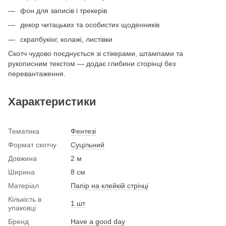
фон для записів і трекерів
декор читацьких та особистих щоденників
скрапбукінг, колажі, листівки
Скотч чудово поєднується зі стікерами, штампами та
рукописним текстом — додає глибини сторінці без
перевантаження.
Характеристики
Тематика
Фентезі
Формат скотчу
Суцільний
Довжина
2 м
Ширина
8 см
Матеріал
Папір на клейкій стрічці
Кількість в
1 шт
упаковці
Бренд
Have a good day