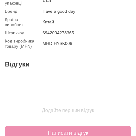
1 шт
упаковці
Бренд
Have a good day
Країна
Китай
виробник
Штрихкод
6942004278365
Код виробника
MHD-HYSK006
товару (MPN)
Відгуки
Додайте перший відгук
Написати відгук