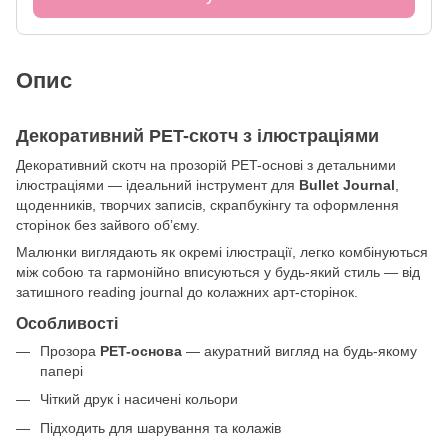
Опис
Декоративний PET-скотч з ілюстраціями
Декоративний скотч на прозорій PET-основі з детальними
ілюстраціями — ідеальний інструмент для
Bullet Journal
,
щоденників, творчих записів, скрапбукінгу та оформлення
сторінок без зайвого обʼєму.
Малюнки виглядають як окремі ілюстрації, легко комбінуються
між собою та гармонійно вписуються у будь-який стиль — від
затишного reading journal до колажних арт-сторінок.
Особливості
Прозора
PET-основа
— акуратний вигляд на будь-якому
папері
Чіткий друк і насичені кольори
Підходить для шарування та колажів