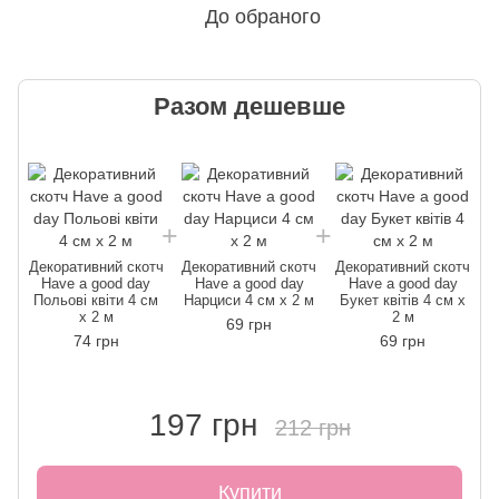
До обраного
Разом дешевше
Декоративний скотч
Декоративний скотч
Декоративний скотч
Д
Have a good day
Have a good day
Have a good day
Польові квіти 4 см
Нарциси 4 см x 2 м
Букет квітів 4 см x
x 2 м
2 м
69 грн
74 грн
69 грн
197 грн
212 грн
Купити