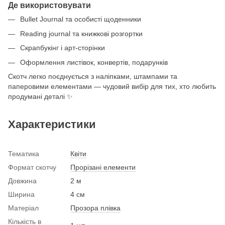
Де використовувати
Bullet Journal та особисті щоденники
Reading journal та книжкові розгортки
Скрапбукінг і арт-сторінки
Оформлення листівок, конвертів, подарунків
Скотч легко поєднується з наліпками, штампами та
паперовими елементами — чудовий вибір для тих, хто любить
продумані деталі ✨
Характеристики
Тематика
Квіти
Формат скотчу
Прорізані елементи
Довжина
2 м
Ширина
4 см
Матеріал
Прозора плівка
Кількість в