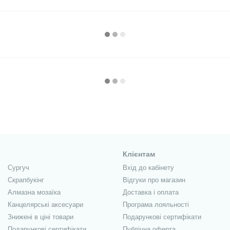
Клієнтам
Сургуч
Вхід до кабінету
Скрапбукінг
Відгуки про магазин
Алмазна мозаїка
Доставка і оплата
Канцелярські аксесуари
Програма лояльності
Знижені в ціні товари
Подарункові сертифікати
Подарункові сертифікати
Публічна оферта