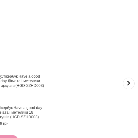
Раз
ікербук Have a good day
Деко
вчата і метелики 18
good
кушів (HGD-SZHD003)
x 2 м
9 грн
89 гр