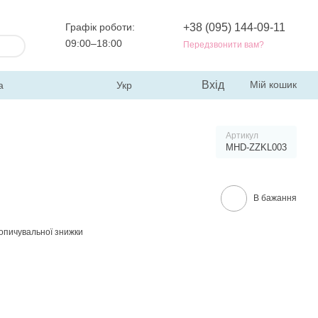
Графік роботи:
+38 (095) 144-09-11
09:00–18:00
Передзвонити вам?
Вхід
Мій кошик
а
Укр
Артикул
MHD-ZZKL003
В бажання
опичувальної знижки