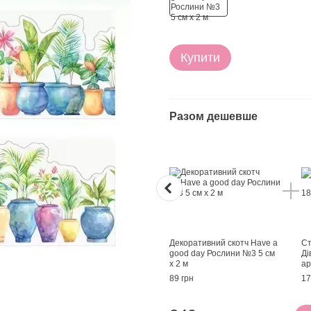
Купити
Разом дешевше
Декоративний скотч Have a
Ст
good day Рослини №3 5 см
Ді
x 2 м
ар
89 грн
17