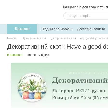
Перейти до основного контенту
Канцелярія для творчості, ск
Каталог
Відгуки про магазин
Доставка і оплата
Угода користувача
Обмін та поверне
Головна
Декоративні скотчі
Декоративний скотч Have a good day Рослини
Декоративний скотч Have a good d
В наявності
Написати відгук