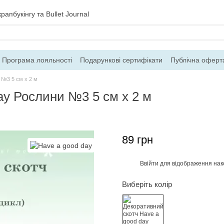
рапбукінгу та Bullet Journal
Програма лояльності
Подарункові сертифікати
Публічна оферт
ння
Блог
Контакти
Про магазин
 №3 5 см x 2 м
ay Рослини №3 5 см x 2 м
89 грн
Ввійти
для відображення нак
%
Виберіть колір