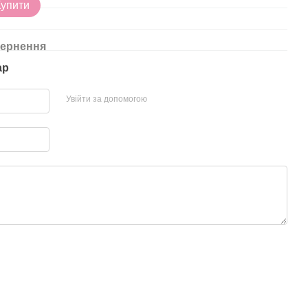
24
Купити
ернення
ар
Увійти за допомогою