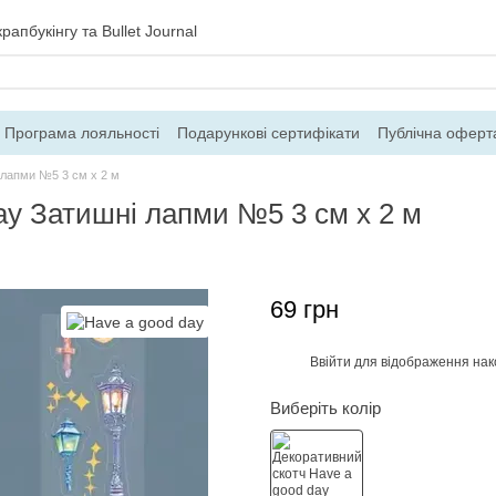
рапбукінгу та Bullet Journal
Програма лояльності
Подарункові сертифікати
Публічна оферт
ння
Блог
Контакти
Про магазин
 лапми №5 3 см x 2 м
ay Затишні лапми №5 3 см x 2 м
69 грн
Ввійти
для відображення нак
%
Виберіть колір