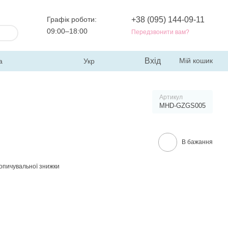
Графік роботи:
+38 (095) 144-09-11
09:00–18:00
Передзвонити вам?
Вхід
Мій кошик
а
Укр
Артикул
MHD-GZGS005
В бажання
опичувальної знижки