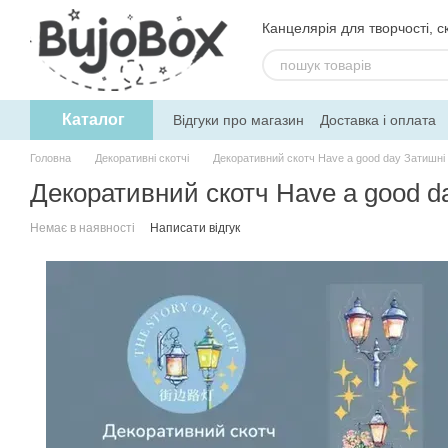
Перейти до основного контенту
Канцелярія для творчості, ск
Каталог
Відгуки про магазин
Доставка і оплата
Угода користувача
Обмін та поверне
Головна
Декоративні скотчі
Декоративний скотч Have a good day Затишні
Декоративний скотч Have a good d
Немає в наявності
Написати відгук