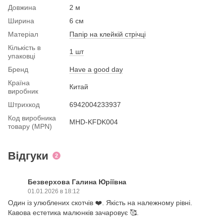
Довжина
2 м
Ширина
6 см
Матеріал
Папір на клейкій стрічці
Кількість в
1 шт
упаковці
Бренд
Have a good day
Країна
Китай
виробник
Штрихкод
6942004233937
Код виробника
MHD-KFDK004
товару (MPN)
Відгуки
2
Безверхова Галина Юріївна
01.01.2026 в 18:12
Один із улюблених скотчів ❤️. Якість на належному рівні.
Кавова естетика малюнків зачаровує 🥰.