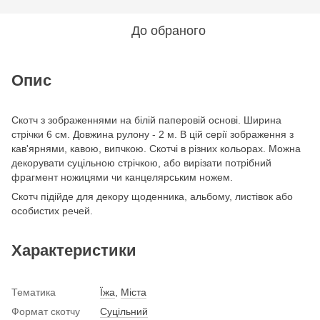
До обраного
Опис
Скотч з зображеннями на білій паперовій основі. Ширина
стрічки 6 см. Довжина рулону - 2 м. В цій серії зображення з
кав'ярнями, кавою, випчкою. Скотчі в різних кольорах. Можна
декорувати суцільною стрічкою, або вирізати потрібний
фрагмент ножицями чи канцелярським ножем.
Скотч підійде для декору щоденника, альбому, листівок або
особистих речей.
Характеристики
Тематика
Їжа
,
Міста
Формат скотчу
Суцільний