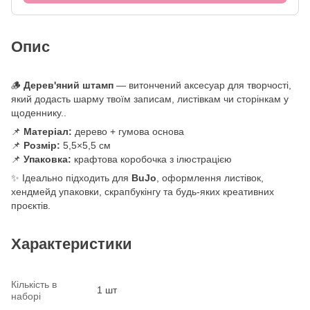
Опис
🪵
Дерев'яний штамп
— витончений аксесуар для творчості,
який додасть шарму твоїм записам, листівкам чи сторінкам у
щоденнику..
📌
Матеріал:
дерево + гумова основа
📌
Розмір:
5,5×5,5 см
📌
Упаковка:
крафтова коробочка з ілюстрацією
✨ Ідеально підходить для
BuJo
, оформлення листівок,
хендмейд упаковки, скрапбукінгу та будь-яких креативних
проєктів.
Характеристики
Кількість в
1 шт
наборі