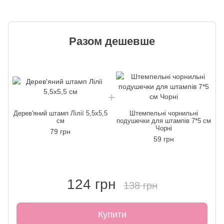
Разом дешевше
Дерев'яний штамп Лілії 5,5х5,5
Штемпельні чорнильні
Д
см
подушечки для штампів 7*5 см
Чорні
79 грн
59 грн
124 грн
138 грн
Купити