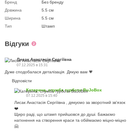
Бренд
Без бренду
Довжина
5.5 см
Ширина
5.5 см
Тип
Штамп
Відгуки
2
Лисак Анастасія Сергіївна
07.12.2025 в 15:31
Дуже сподобалася деталізація. Дякую вам 💗
Відповісти
Катерина, служба турботи BuJoBox
07.12.2025 в 15:40
Лисак Анастасія Сергіївна , дякуємо за зворотний зв'язок
❤️
Щиро раді, що штамп прийшовся до душі. Бажаємо
натхнення на створення краси та обіймаємо міцно-міцно
🤗