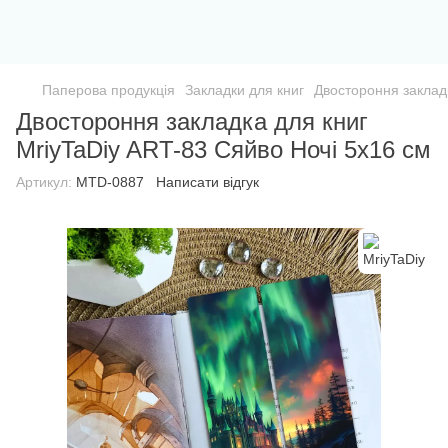
Паперова продукція
Закладки для книг
Двостороння закладк
Двостороння закладка для книг
MriyTaDiy ART-83 Сяйво Ночі 5х16 см
Артикул:
MTD-0887
Написати відгук