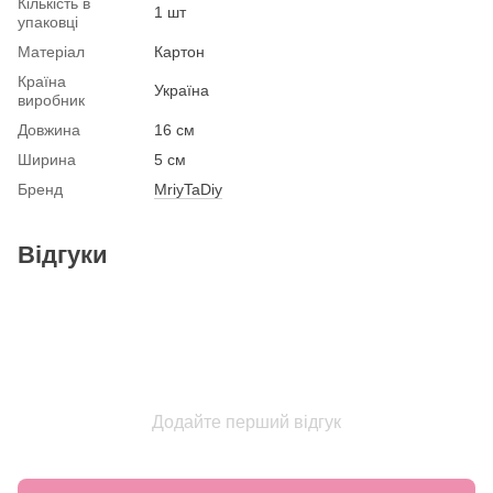
Кількість в
1 шт
упаковці
Матеріал
Картон
Країна
Україна
виробник
Довжина
16 см
Ширина
5 см
Бренд
MriyTaDiy
Відгуки
Додайте перший відгук