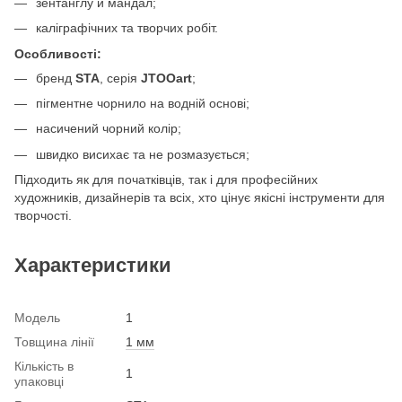
зентанглу й мандал;
каліграфічних та творчих робіт.
Особливості:
бренд
STA
, серія
JTOOart
;
пігментне чорнило на водній основі;
насичений чорний колір;
швидко висихає та не розмазується;
Підходить як для початківців, так і для професійних
художників, дизайнерів та всіх, хто цінує якісні інструменти для
творчості.
Характеристики
Модель
1
Товщина лінії
1 мм
Кількість в
1
упаковці