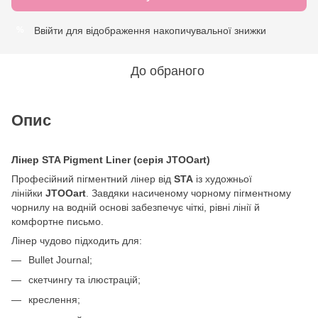
Ввійти
для відображення накопичувальної знижки
%
До обраного
Опис
Лінер STA Pigment Liner (серія JTOOart)
Професійний пігментний лінер від
STA
із художньої
лінійки
JTOOart
. Завдяки насиченому чорному пігментному
чорнилу на водній основі забезпечує чіткі, рівні лінії й
комфортне письмо.
Лінер чудово підходить для:
Bullet Journal;
скетчингу та ілюстрацій;
креслення;