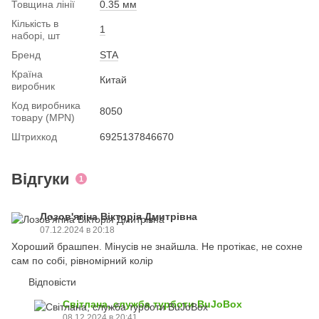
Товщина лінії
0.35 мм
Кількість в
1
наборі, шт
Бренд
STA
Країна
Китай
виробник
Код виробника
8050
товару (MPN)
Штрихкод
6925137846670
Відгуки
1
Лозов'ягіна Вікторія Дмитрівна
07.12.2024 в 20:18
Хороший брашпен. Мінусів не знайшла. Не протікає, не сохне
сам по собі, рівномірний колір
Відповісти
Світлана, служба турботи BuJoBox
08.12.2024 в 20:41