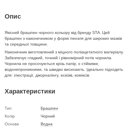
Опис
Якісний брашпен чорного кольору від бренду STA. Цей
брашпен з наконечником у формі пензля для широких мазків
та середньої товщини.
Наконечник виготовлений з міцного поліацетатного матеріалу.
Забезпечує гладкий, точний і рівномірний потік чорнила.
Чорнила не просочуються крізь папір, є стійкими,
водонепроникними, та швидко висихають. Ідеально підходить
для: ілюстрації, джорналінгу, ескізів, коміксів.
Характеристики
Тип
Брашпен
Колір
Чорний
Основа
Водна