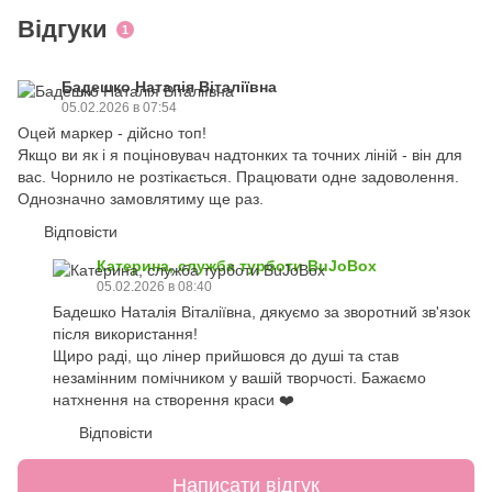
Відгуки
1
Бадешко Наталія Віталіївна
05.02.2026 в 07:54
Оцей маркер - дійсно топ!
Якщо ви як і я поціновувач надтонких та точних ліній - він для
вас. Чорнило не розтікається. Працювати одне задоволення.
Однозначно замовлятиму ще раз.
Відповісти
Катерина, служба турботи BuJoBox
05.02.2026 в 08:40
Бадешко Наталія Віталіївна, дякуємо за зворотний зв'язок
після використання!
Щиро раді, що лінер прийшовся до душі та став
незамінним помічником у вашій творчості. Бажаємо
натхнення на створення краси ❤️
Відповісти
Написати відгук