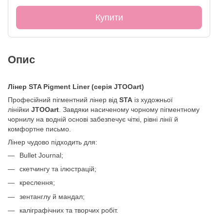
Купити
Опис
Лінер STA Pigment Liner (серія JTOOart)
Професійний пігментний лінер від
STA
із художньої
лінійки
JTOOart
. Завдяки насиченому чорному пігментному
чорнилу на водній основі забезпечує чіткі, рівні лінії й
комфортне письмо.
Лінер чудово підходить для:
Bullet Journal;
скетчингу та ілюстрацій;
креслення;
зентанглу й мандал;
каліграфічних та творчих робіт.