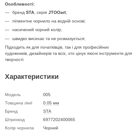
Особливості:
бренд
STA
, серія
JTOOart
;
пігментне чорнило на водній основі;
насичений чорний колір;
швидко висихає та не розмазується;
Підходить як для початківців, так і для професійних
художників, дизайнерів та всіх, хто цінує якісні інструменти для
творчості.
Характеристики
Модель
005
Товщина лінії
0.05 мм
Бренд
STA
Штрихкод
6977202400065
Колір чорнила
Чорний