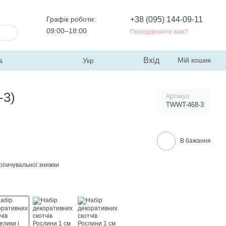
Графік роботи:
+38 (095) 144-09-11
09:00–18:00
Передзвонити вам?
Вхід
Мій кошик
а
Укр
-3)
Артикул
TWWT-468-3
В бажання
опичувальної знижки