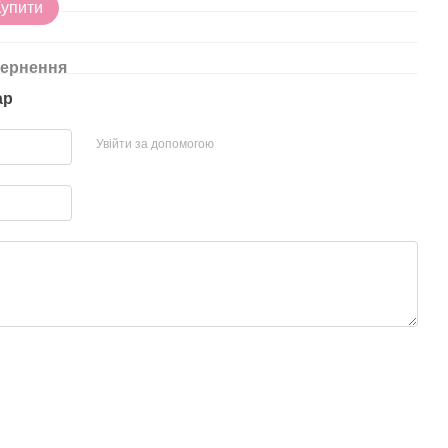
15
Купити
ернення
ар
Увійти за допомогою