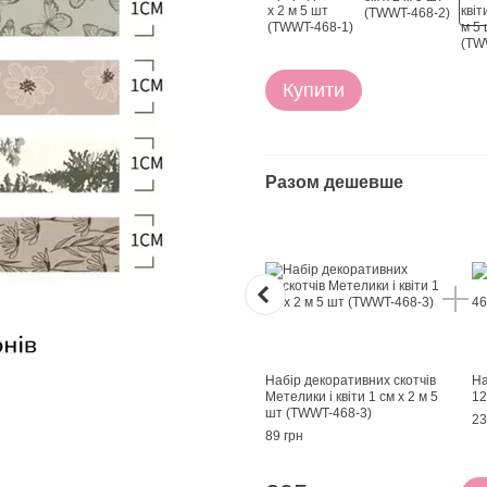
Купити
Разом дешевше
Набір декоративних скотчів
На
Метелики і квіти 1 см х 2 м 5
12
шт (TWWT-468-3)
23
89 грн