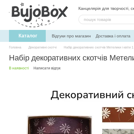
Перейти до основного контенту
Канцелярія для творчості, ск
Каталог
Відгуки про магазин
Доставка і оплата
Угода користувача
Обмін та поверне
Головна
Декоративні скотчі
Набір декоративних скотчів Метелики і квіти 
Набір декоративних скотчів Метели
В наявності
Написати відгук