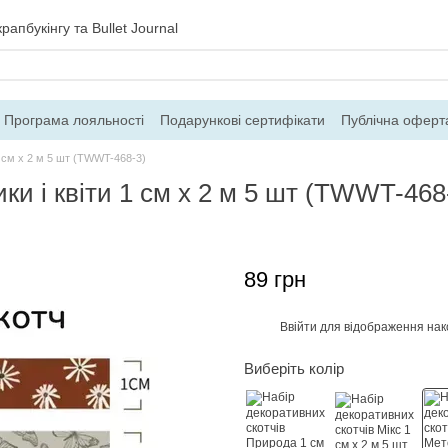
рапбукінгу та Bullet Journal
Програма лояльності
Подарункові сертифікати
Публічна оферт
ння
Блог
Контакти
Про магазин
1 см х 2 м 5 шт (TWWT-468-3)
ки і квіти 1 см х 2 м 5 шт (TWWT-468
89 грн
Ввійти
для відображення нак
%
Виберіть колір