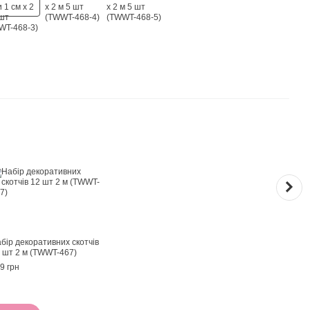
Раз
бір декоративних скотчів
Набі
 шт 2 м (TWWT-467)
Метел
шт (
9 грн
89 гр