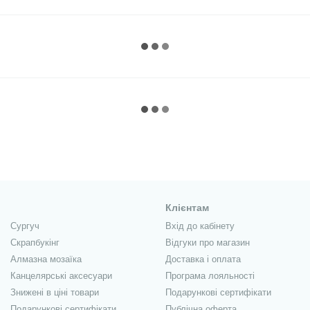
Клієнтам
Сургуч
Вхід до кабінету
Скрапбукінг
Відгуки про магазин
Алмазна мозаїка
Доставка і оплата
Канцелярські аксесуари
Програма лояльності
Знижені в ціні товари
Подарункові сертифікати
Подарункові сертифікати
Публічна оферта