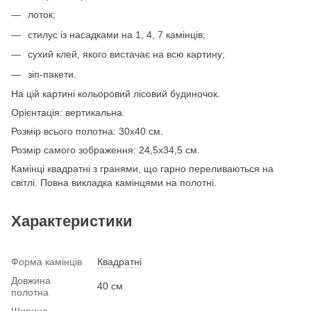
лоток;
стилус із насадками на 1, 4, 7 камінців;
сухий клей, якого вистачає на всю картину;
зіп-пакети.
На цій картині кольоровий лісовий будиночок.
Орієнтація: вертикальна.
Розмір всього полотна: 30х40 см.
Розмір самого зображення: 24,5х34,5 см.
Камінці квадратні з гранями, що гарно переливаються на
світлі. Повна викладка камінцями на полотні.
Характеристики
Форма камінців
Квадратні
Довжина
40 см
полотна
Ширина