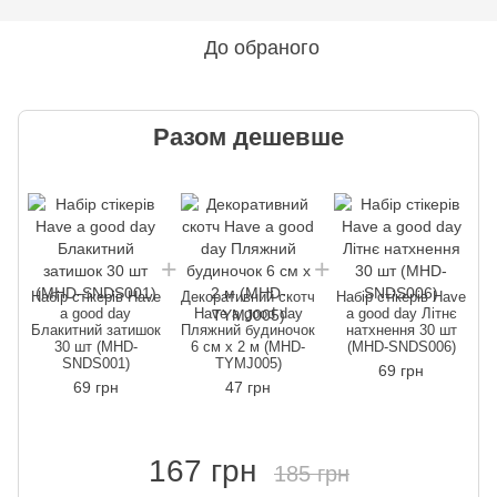
До обраного
Разом дешевше
Набір стікерів Have
Декоративний скотч
Набір стікерів Have
Н
a good day
Have a good day
a good day Літнє
Блакитний затишок
Пляжний будиночок
натхнення 30 шт
30 шт (MHD-
6 см x 2 м (MHD-
(MHD-SNDS006)
SNDS001)
TYMJ005)
69 грн
69 грн
47 грн
167 грн
185 грн