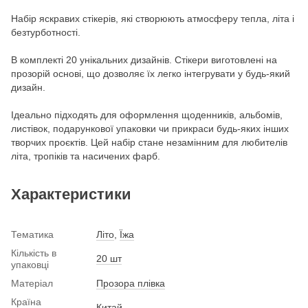
Набір яскравих стікерів, які створюють атмосферу тепла, літа і
безтурботності.
В комплекті 20 унікальних дизайнів. Стікери виготовлені на
прозорій основі, що дозволяє їх легко інтегрувати у будь-який
дизайн.
Ідеально підходять для оформлення щоденників, альбомів,
листівок, подарункової упаковки чи прикраси будь-яких інших
творчих проєктів. Цей набір стане незамінним для любителів
літа, тропіків та насичених фарб.
Характеристики
Тематика
Літо
,
Їжа
Кількість в
20 шт
упаковці
Матеріал
Прозора плівка
Країна
Китай