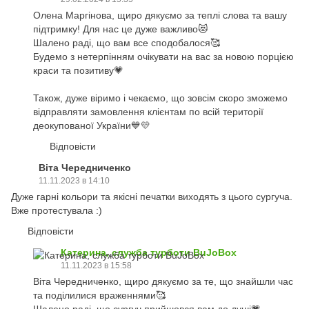
Олена Маргінова, щиро дякуємо за теплі слова та вашу
підтримку! Для нас це дуже важливо😻
Шалено раді, що вам все сподобалося🥰
Будемо з нетерпінням очікувати на вас за новою порцією
краси та позитиву💗
Також, дуже віримо і чекаємо, що зовсім скоро зможемо
відправляти замовлення клієнтам по всій території
деокупованої України💙💛
Відповісти
Віта Чередниченко
11.11.2023 в 14:10
Дуже гарні кольори та якісні печатки виходять з цього сургуча.
Вже протестувала :)
Відповісти
Катерина, служба турботи BuJoBox
11.11.2023 в 15:58
Віта Чередниченко, щиро дякуємо за те, що знайшли час
та поділилися враженнями🥰
Шалено раді, що сургуч прийшовся вам до душі💗