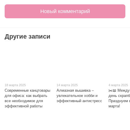
Новый комментарий
Другие записи
18 марта 2025
14 марта 2025
4 марта 2025
Современные канцтовары
Алмазная вышивка –
✂️📖 Между
для офиса: как выбрать
увлекательное хобби и
день скрапб
все необходимое для
эффективный антистресс
Празднуем 
эффективной работы
марта!