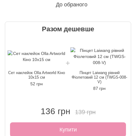
До обраного
Разом дешевше
Сет наклейок Olla Artworld Кіно
Пінцет Laiwang рівний
С
10х15 см
Фіолетовий 12 см (TWGS-008-
V)
52 грн
87 грн
136 грн
139 грн
Купити