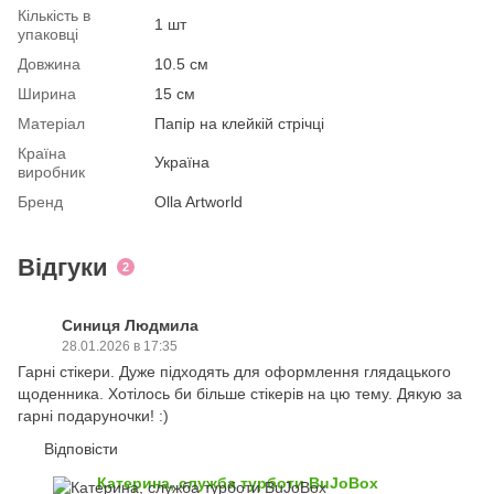
Кількість в
1 шт
упаковці
Довжина
10.5 см
Ширина
15 см
Матеріал
Папір на клейкій стрічці
Країна
Україна
виробник
Бренд
Olla Artworld
Відгуки
2
Синиця Людмила
28.01.2026 в 17:35
Гарні стікери. Дуже підходять для оформлення глядацького
щоденника. Хотілось би більше стікерів на цю тему. Дякую за
гарні подаруночки! :)
Відповісти
Катерина, служба турботи BuJoBox