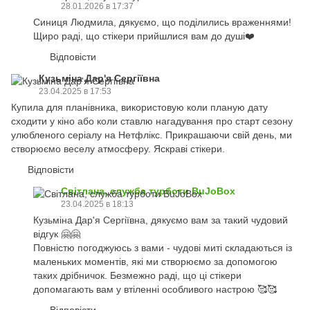
28.01.2026 в 17:37
Синиця Людмила, дякуємо, що поділились враженнями!
Щиро раді, що стікери прийшлися вам до душі❤️
Відповісти
Кузьміна Дар'я Сергіївна
23.04.2025 в 17:53
Купила для планівника, використовую коли планую дату
сходити у кіно або коли ставлю нагадування про старт сезону
улюбленого серіалу на Нетфлікс. Прикрашаючи свій день, ми
створюємо веселу атмосферу. Яскраві стікери.
Відповісти
Світлана, служба турботи BuJoBox
23.04.2025 в 18:13
Кузьміна Дар'я Сергіївна, дякуємо вам за такий чудовий
відгук 🤗🤗
Повністю погоджуюсь з вами - чудові миті складаються із
маленьких моментів, які ми створюємо за допомогою
таких дрібничок. Безмежно раді, що ці стікери
допомагають вам у втіленні особливого настрою 🥰🥰
Відповісти