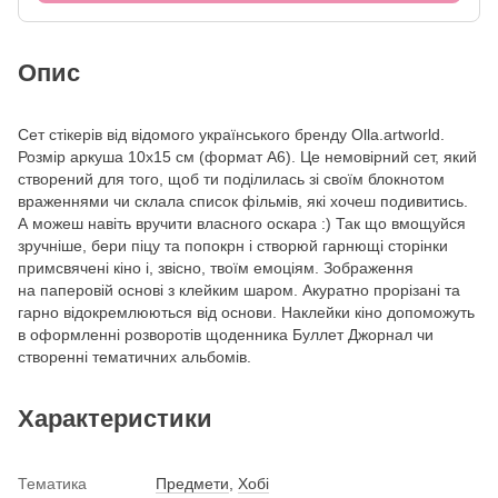
Опис
Сет стікерів від відомого українського бренду Olla.artworld.
Розмір аркуша 10х15 см (формат А6). Це немовірний сет, який
створений для того, щоб ти поділилась зі своїм блокнотом
враженнями чи склала список фільмів, які хочеш подивитись.
А можеш навіть вручити власного оскара :) Так що вмощуйся
зручніше, бери піцу та попокрн і створюй гарнющі сторінки
примсвячені кіно і, звісно, твоїм емоціям. Зображення
на паперовій основі з клейким шаром. Акуратно прорізані та
гарно відокремлюються від основи. Наклейки кіно допоможуть
в оформленні розворотів щоденника Буллет Джорнал чи
створенні тематичних альбомів.
Характеристики
Тематика
Предмети
,
Хобі