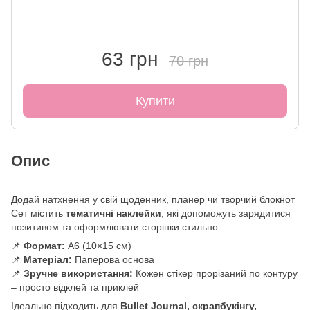
63 грн
70 грн
Купити
Опис
Додай натхнення у свій щоденник, планер чи творчий блокнот
Сет містить
тематичні наклейки
, які допоможуть зарядитися
позитивом та оформлювати сторінки стильно.
📌
Формат:
А6 (10×15 см)
📌
Матеріал:
Паперова основа
📌
Зручне використання:
Кожен стікер прорізаний по контуру
– просто відклей та приклей
Ідеально підходить для
Bullet Journal, скрапбукінгу,