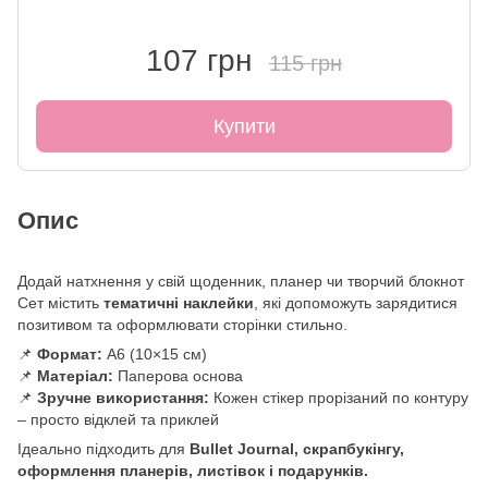
107 грн
115 грн
Купити
Опис
Додай натхнення у свій щоденник, планер чи творчий блокнот
Сет містить
тематичні наклейки
, які допоможуть зарядитися
позитивом та оформлювати сторінки стильно.
📌
Формат:
А6 (10×15 см)
📌
Матеріал:
Паперова основа
📌
Зручне використання:
Кожен стікер прорізаний по контуру
– просто відклей та приклей
Ідеально підходить для
Bullet Journal, скрапбукінгу,
оформлення планерів, листівок і подарунків.