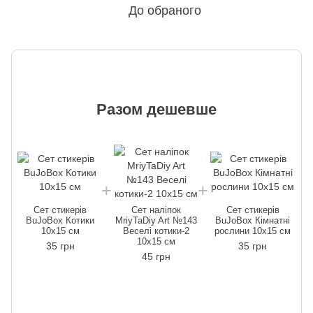
До обраного
Разом дешевше
Сет стикерів
Сет наліпок
Сет стикерів
BuJoBox Котики
MriyTaDiy Art №143
BuJoBox Кімнатні
10х15 см
Веселі котики-2
рослини 10х15 см
10х15 см
35 грн
35 грн
45 грн