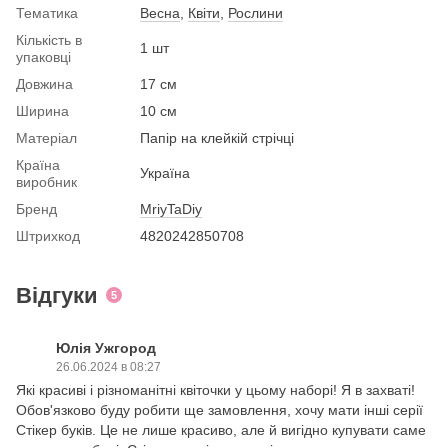
Тематика
Весна
,
Квіти
,
Рослини
Кількість в
1 шт
упаковці
Довжина
17 см
Ширина
10 см
Матеріал
Папір на клейкій стрічці
Країна
Україна
виробник
Бренд
MriyTaDiy
Штрихкод
4820242850708
Відгуки
5
Юлія Ужгород
26.06.2024 в 08:27
Які красиві і різноманітні квіточки у цьому наборі! Я в захваті!
Обов'язково буду робити ще замовлення, хочу мати інші серії
Стікер буків. Це не лише красиво, але й вигідно купувати саме