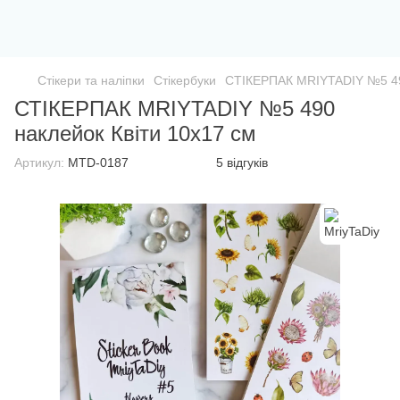
Стікери та наліпки
Стікербуки
СТІКЕРПАК MRIYTADIY №5 490
СТІКЕРПАК MRIYTADIY №5 490
наклейок Квіти 10х17 см
Артикул:
MTD-0187
5 відгуків