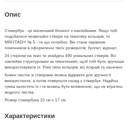
Опис
Стикербук - це маленький блокнот з наклейками. Якщо тобі
подобатися незвичайні стікери на тематику кольорів, то
MRIYTADIY № 5 - те що потрібно. Він стане чарівним
помічником в оформленні твоїх розворотів, буллет, журнал.
24 сторінки на яких ти знайдеш 490 унікальних стікерів. Всі
наклейки структуровані за тематиками, щоб тобі було зручніше
використовувати їх. Різні типи кольорів, всі яскраві та насичені
Кожен листок зі стікерами можна відірвати для зручності
використання, а потім повернути назад у стікербук. Надійна
гумка захистить їх і ти можеш бути впевненою, що не втратиш
жодного листка.
Розмір стикербука 10 см х 17 см.
Характеристики