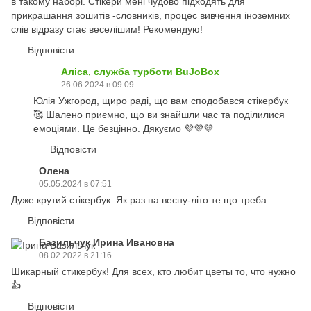
в такому наборі. Стікери мені чудово підходять для
прикрашання зошитів -словників, процес вивчення іноземних
слів відразу стає веселішим! Рекомендую!
Відповісти
Аліса, служба турботи BuJoBox
26.06.2024 в 09:09
Юлія Ужгород, щиро раді, що вам сподобався стікербук
🥰 Шалено приємно, що ви знайшли час та поділилися
емоціями. Це безцінно. Дякуємо 💜💜💜
Відповісти
Олена
05.05.2024 в 07:51
Дуже крутий стікербук. Як раз на весну-літо те що треба
Відповісти
Базильчук Ирина Ивановна
08.02.2022 в 21:16
Шикарный стикербук! Для всех, кто любит цветы то, что нужно
👍
Відповісти