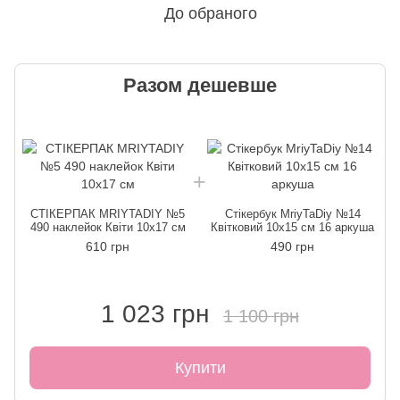
До обраного
Разом дешевше
СТІКЕРПАК MRIYTADIY №5
Стікербук MriyTaDiy №14
490 наклейок Квіти 10х17 см
Квітковий 10х15 см 16 аркуша
610 грн
490 грн
1 023 грн
1 100 грн
Купити