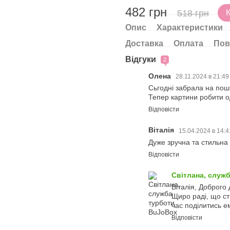
482 грн
518 грн
Опис
Характеристики
Доставка
Оплата
Пов
Відгуки
2
Олена
28.11.2024 в 21:4
Сьгодні забрала на пошт
Тепер картини робити 
Відповісти
Віталія
15.04.2024 в 14:
Дуже зручна та стильна
Відповісти
Світлана, служ
Віталія, Доброго 
Щиро раді, що ст
час поділитись е
Відповісти