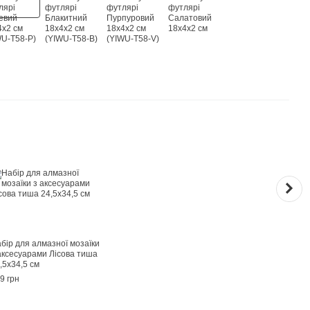
Раз
бір для алмазної мозаїки
Стил
аксесуарами Лісова тиша
алмаз
,5х34,5 см
Роже
T58-
9 грн
229 г