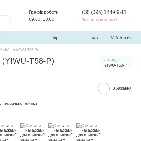
Графік роботи:
+38 (095) 144-09-11
09:00–18:00
Передзвонити вам?
Вхід
Мій кошик
а
Укр
18х4х2 см (YIWU-T58-P)
м (YIWU-T58-P)
Артикул
YIWU-T58-P
В бажання
опичувальної знижки