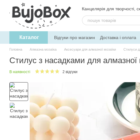
Перейти до основного контенту
Канцелярія для творчості, ск
Каталог
Відгуки про магазин
Доставка і оплата
Угода користувача
Обмін та поверне
Головна
Алмазна мозаїка
Аксесуари для алмазної мозаїки
Стилуси д
Стилус з насадками для алмазної 
В наявності
2 відгуки