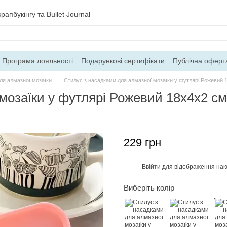
рапбукінгу та Bullet Journal
Програма лояльності
Подарункові сертифікати
Публічна оферт
ння
Блог
Контакти
Про магазин
ля алмазної мозаїки
Стилус з насадками для алмазної мозаїки у футлярі Рожевий 
мозаїки у футлярі Рожевий 18х4х2 с
229 грн
Ввійти
для відображення нак
%
Виберіть колір