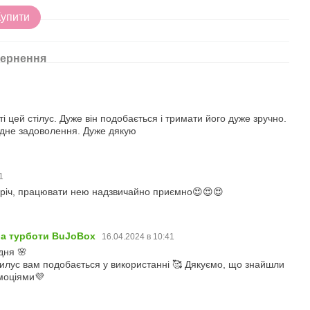
51
Купити
ернення
9
і цей стілус. Дуже він подобається і тримати його дуже зручно.
одне задоволення. Дуже дякую
41
 річ, працювати нею надзвичайно приємно😍😍😍
ба турботи BuJoBox
16.04.2024 в 10:41
дня 🌸
илус вам подобається у використанні 🥰 Дякуємо, що знайшли
моціями💜