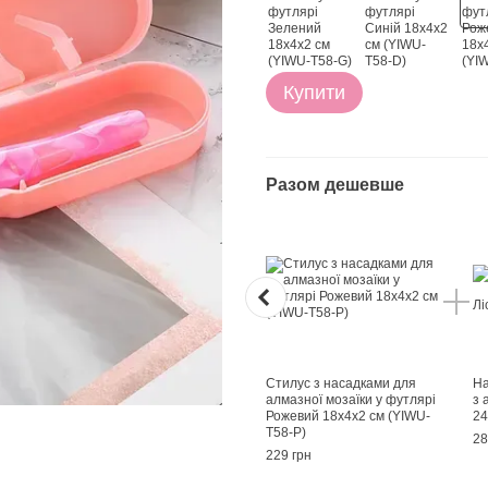
Купити
Разом дешевше
Стилус з насадками для
На
алмазної мозаїки у футлярі
з 
Рожевий 18х4х2 см (YIWU-
24
T58-P)
28
229 грн