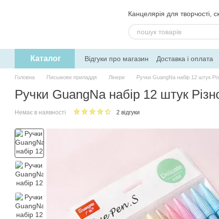
Перейти до основного контенту
Канцелярія для творчості, ск
Каталог
Відгуки про магазин
Доставка і оплата
Угода користувача
Обмін та поверне
Головна
Письмове приладдя
Лінери
Ручки GuangNa набір 12 штук Рі
Ручки GuangNa набір 12 штук Різн
Немає в наявності
2 відгуки