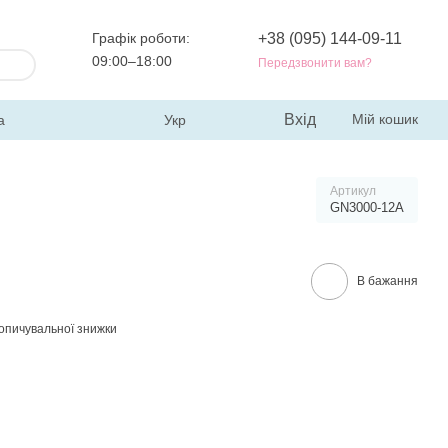
Графік роботи:
+38 (095) 144-09-11
09:00–18:00
Передзвонити вам?
Вхід
Мій кошик
а
Укр
Артикул
GN3000-12A
В бажання
опичувальної знижки