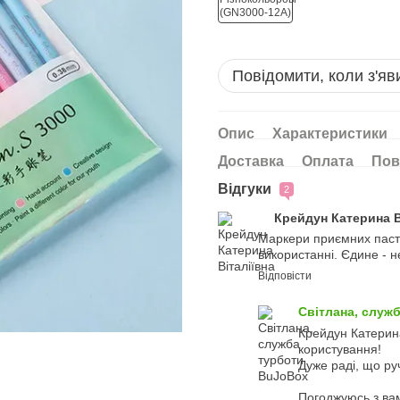
Повідомити, коли з'яв
Опис
Характеристики
Доставка
Оплата
Пов
Відгуки
2
Крейдун Катерина В
Маркери приємних пасте
використанні. Єдине - н
Відповісти
Світлана, служ
Крейдун Катерина
користування!
Дуже раді, що ру
Погоджуюсь з ва