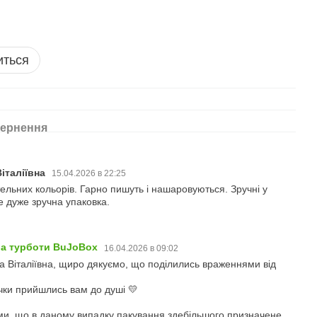
иться
ернення
італіївна
15.04.2026 в 22:25
льних кольорів. Гарно пишуть і нашаровуються. Зручні у
е дуже зручна упаковка.
ба турботи BuJoBox
16.04.2026 в 09:02
 Віталіївна, щиро дякуємо, що поділились враженнями від
чки прийшлись вам до душі 💛
ми, що в даному випадку пакування здебільшого призначене