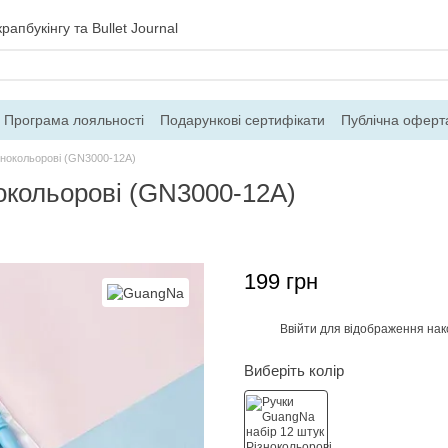
рапбукінгу та Bullet Journal
Програма лояльності
Подарункові сертифікати
Публічна оферт
ння
Блог
Контакти
Про магазин
знокольорові (GN3000-12A)
окольорові (GN3000-12A)
199 грн
Ввійти
для відображення нак
%
Виберіть колір