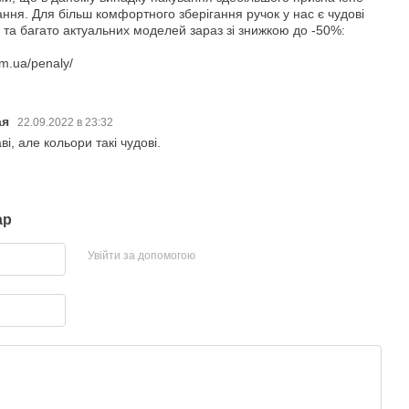
ння. Для більш комфортного зберігання ручок у нас є чудові
, та багато актуальних моделей зараз зі знижкою до -50%:
om.ua/penaly/
ая
22.09.2022 в 23:32
і, але кольори такі чудові.
ар
Увійти за допомогою